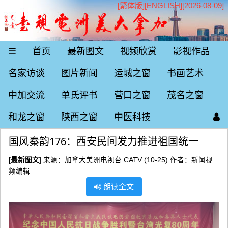
[繁体版]
[
ENGLISH
][2026-08-09]
☰
首页
最新图文
视频欣赏
影视作品
名家访谈
图片新闻
运城之窗
书画艺术
中加交流
单氏评书
营口之窗
茂名之窗
和龙之窗
陕西之窗
中医科技
国风秦韵176：西安民间发力推进祖国统一
[
最新图文
] 来源：加拿大美洲电视台 CATV (10-25) 作者：新闻视
频编辑
朗读全文