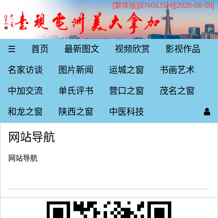
[繁体版]
[
ENGLISH
][2026-08-08]
☰
首页
最新图文
视频欣赏
影视作品
名家访谈
图片新闻
运城之窗
书画艺术
中加交流
单氏评书
营口之窗
茂名之窗
和龙之窗
陕西之窗
中医科技
网站导航
网站导航