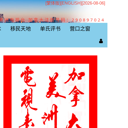
[繁体版]
[
ENGLISH
][2026-08-06]
美洲电视台 加拿大注册号码：290897024
术
移民天地
单氏评书
营口之窗