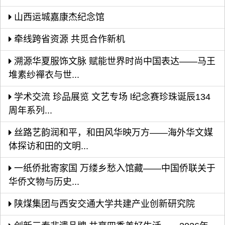
山西运城嘉康杰纪念馆
牵线跨省资源 共觅合作新机
溯源华夏服饰文脉 赋能世界时尚中国表达——马王
堆素纱襌衣与世...
学术交流 珍品展览 文艺专场 l纪念赛珍珠诞辰134
周年系列...
丝路艺韵润和平，和田风华映万方——海外华文媒
体探访和田的文明...
一纸侨批寄家国 万缕乡愁入馆藏——中国侨联关于
华侨文物与历史...
陕煤集团与西安交通大学共建产业创新研究院