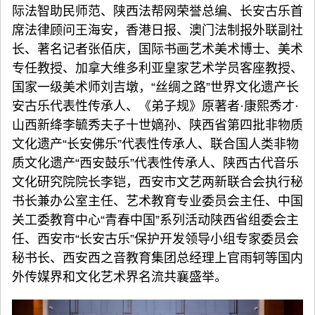
际法智助民师范、陕西法帮网荣誉总编、长安古乐首
席法律顾问王海安，香港日报、澳门法制报外联副社
长、著名记者张佰庆，国际书画艺术美术博士、美术
专任教授、加拿大维多利亚皇家艺术学员客座教授、
国家一级美术师刘吉墩，“丝绸之路”世界文化遗产长
安古乐代表性传承人、《弟子规》原著者·康熙秀才·
山西新绛李毓秀夫子十世嫡孙、陕西省第四批非物质
文化遗产“长安佛乐”代表性传承人、联合国人类非物
质文化遗产“西安鼓乐”代表性传承人、陕西古代音乐
文化研究院院长李铠，西安市文艺两新联合会执行秘
书长兼办公室主任、艺术教育专业委员会主任、中国
关工委教育中心“青春中国”系列活动陕西省组委会主
任、西安市“长安古乐”保护开发领导小组专家委员会
秘书长、西安西之音教育集团总经理上官雨轲等国内
外传媒界和文化艺术界名流共襄盛举。