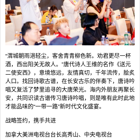
“渭城朝雨浥轻尘，客舍青青柳色新。劝君更尽一杯
酒，西出阳关无故人。”唐代诗人王维的名作《送元
二使安西》，意境悠远，友情真切，千年流传，脍炙
人口。找回诗歌古谱，在长安古乐的伴奏下，唐诗吟
唱又复活了梦里追寻的大唐荣光。海内外朋友再聚长
安，共同识读古谱传习唐诗吟唱，则是唯有此时此地
才能品味的“一带一路”新时代文化盛宴。
战略签约，携手共进
加拿大美洲电视台台长高秀山、中央电视台