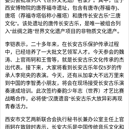
委员会批准列入《世界文化遗产名录》。其中，位于
西安博物院的唐荐福寺遗址，包含有唐寺(荐福寺)、
唐塔（荐福寺塔俗称小雁塔）和唐传长安古乐“三唐
文化”。该处遗址的唐传长安古乐，是唯一被组合列
入“丝绸之路”世界文化遗产项目的非物质文化遗产。
李铠表示，二十多年来，在长安古乐保护传承过程
中，已经培养了一大批文艺领军人才。今天参会的魏
涛、上官雨轲和王雪等，就是长安古乐文化传承的杰
出代表。接下来，大家将看到长安古乐年仅5岁的传
承人李宛央的表演。今天，还有从加拿大不远万里来
到中国的李智勇小朋友，将会在现场接受长安古乐演
奏速成培训。此次签约秦韵少年志（世界）才艺比赛
战略合作，必将使“汉唐遗音”长安古乐大放异彩再现
青春活力。
西安市文艺两新联合会执行秘书长兼办公室主任上官
雨轲在致辞时表示，长安古乐是中国传统音乐文化和