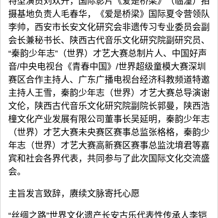
特型演员刘欢升，国际影片《爱是桥梁》（临潼）拍
摄基地负责人毛春华，《爱是桥梁》国际夏令营领队
李帅，西安市长安文化研究会非遗传习专业委员会副
会长兼秘书长、陕西古代音乐文化研究院副研究员、
“秦韵少年志”（世界）才艺大赛总制片人、中国好声
音/中央电视台《青春中国》/世界超级童模大赛深圳
赛区合作主持人、广东广播电视台经济科教频道特邀
主持人王雪，秦韵少年志（世界）才艺大赛总导演谢
文伦，陕西古代音乐文化研究院副院长郭曼，陕西浩
橦文化产业发展有限公司董事长吴延明，秦韵少年志
（世界）才艺大赛未央赛区赛事总监张格格，秦韵少
年志（世界）才艺大赛高新赛区赛事总监沈堉君等嘉
宾和社会各界代表，共同参与了此次国际文化交流盛
会。
主旨发言致辞，赓续文脉寄托心愿
“丝绸之路”世界文化遗产长安古乐代表性传承人李铠