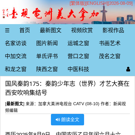
[繁体版]
[
ENGLISH
][2026-08-09]
☰
首页
最新图文
视频欣赏
影视作品
名家访谈
图片新闻
运城之窗
书画艺术
中加交流
单氏评书
营口之窗
茂名之窗
和龙之窗
陕西之窗
中医科技
国风秦韵175：秦韵少年志（世界）才艺大赛在
西安吹响集结号
[
最新图文
] 来源：加拿大美洲电视台 CATV (08-10) 作者：新闻视
频编辑
朗读全文
西历2025年8月9日，中国农历乙巳年闰六月十六，